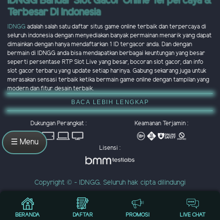
IDNGG Bandar Slot Gacor Online Terpercaya &
Terbesar Di Indonesia
IDNGG
adalah salah satu daftar situs game online terbaik dan terpercaya di
seluruh indonesia dengan menyediakan banyak permainan menarik yang dapat
dimainkan dengan hanya mendaftarkan 1 ID tergacor anda. Dan dengan
bermain di IDNGG anda bisa mendapatkan berbagai keuntungan yang besar
seperti persentase RTP Slot Live yang besar, bocoran slot gacor, dan info
slot gacor terbaru yang update setiap harinya. Gabung sekarang juga untuk
merasakan sensasi terbaik ketika bermain game online dengan tampilan yang
modern dan fitur desain terbaik.
BACA LEBIH LENGKAP
Dukungan Perangkat :
Keamanan Terjamin :
☰ Menu
Lisensi :
Copyright © - IDNGG. Seluruh hak cipta dilindungi
BERANDA
DAFTAR
PROMOSI
LIVE CHAT