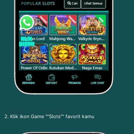
2. Klik ikon Game ""Slots"" favorit kamu