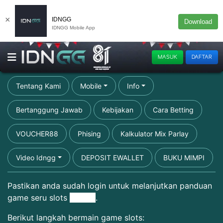
×
IDNGG
Download
IDNGG Mobile App
MASUK
DAFTAR
Tentang Kami
Mobile
Info
Bertanggung Jawab
Kebijakan
Cara Betting
VOUCHER88
Phising
Kalkulator Mix Parlay
Video Idngg
DEPOSIT EWALLET
BUKU MIMPI
Pastikan anda sudah login untuk melanjutkan panduan
game seru slots
IDNGG
.
Berikut langkah bermain game slots: